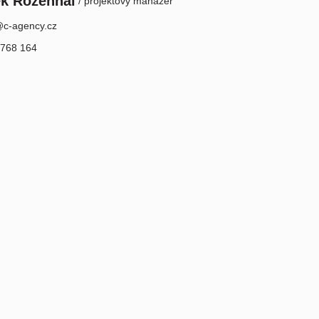
ek Rozehnal
/ projektový manažer
@c-agency.cz
 768 164