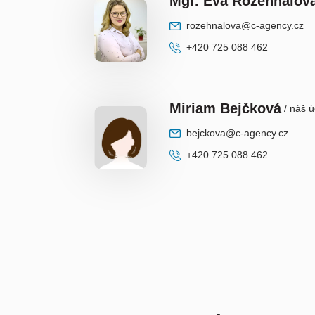
Mgr. Eva Rozehnalov
rozehnalova@c-agency.cz
+420 725 088 462
Miriam Bejčková
/ náš ú
bejckova@c-agency.cz
+420 725 088 462