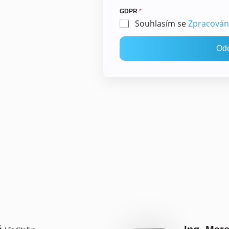
GDPR
*
Souhlasím se
Zpracován
Ode