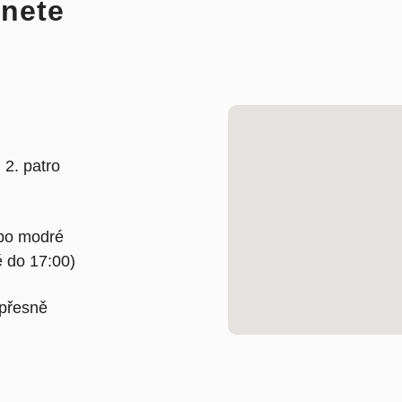
anete
2. patro
bo modré
ě do 17:00)
 přesně