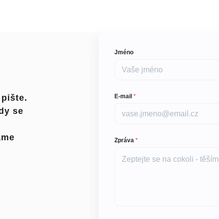
Jméno
pište.
E-mail
*
dy se
e
dáme
Zpráva
*