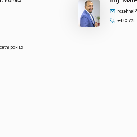
á
Ing. Mar
/ ředitelka
rozehnal
+420 728
četní poklad