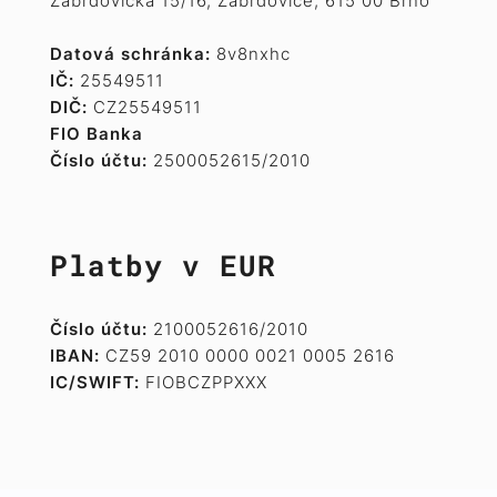
Zábrdovická 15/16, Zábrdovice, 615 00 Brno
Datová schránka:
8v8nxhc
IČ:
25549511
DIČ:
CZ25549511
FIO Banka
Číslo účtu:
2500052615/2010
Platby v EUR
Číslo účtu:
2100052616/2010
IBAN:
CZ59 2010 0000 0021 0005 2616
IC/SWIFT:
FIOBCZPPXXX