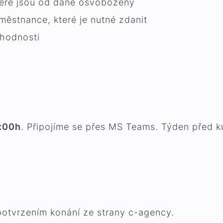
teré jsou od daně osvobozeny
městnance, které je nutné zdanit
ýhodnosti
:00h
. Připojíme se přes MS Teams. Týden před 
potvrzením konání ze strany c-agency.