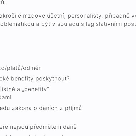
tů.
pokročilé mzdové účetní, personalisty, případně 
oblematikou a být v souladu s legislativními pos
ezd/platů/odměn
ké benefity poskytnout?
jistné a „benefity“
dami
edu zákona o daních z příjmů
teré nejsou předmětem daně