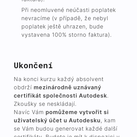
Při neomluvené neúčasti poplatek
nevracíme (v případě, že nebyl
poplatek ještě uhrazen, bude
vystavena 100% storno faktura).
Ukončení
Na konci kurzu každý absolvent
obdrží
mezinárodně uznávaný
certifikát společnosti Autodesk
.
Zkoušky se neskládají.
Navíc Vám
pomůžeme vytvořit si
uživatelský účet u Autodesku
, kam
se Vám budou generovat každé další
certifikáty. Budete je mít k dispozici v