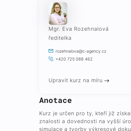
Mgr. Eva Rozehnalová
ředitelka
rozehnalova@c-agency.cz
+420 725 088 462
Upravit kurz na míru
Anotace
Kurz je určen pro ty, kteří již zí
znalosti a dovednosti na vyšší úr
simulace a tvorby výkresové dokume