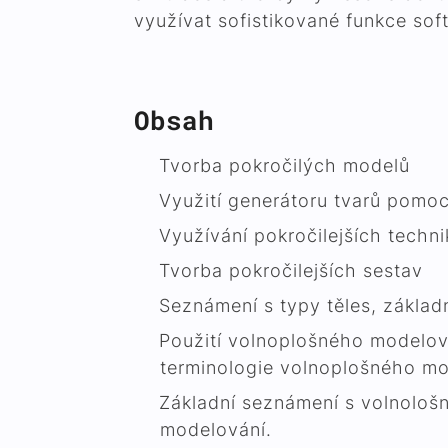
využívat sofistikované funkce sof
Obsah
Tvorba pokročilých modelů
Využití generátoru tvarů pomoc
Využívání pokročilejších techn
Tvorba pokročilejších sestav
Seznámení s typy těles, zákla
Použití volnoplošného modelová
terminologie volnoplošného mo
Základní seznámení s volnološný
modelování.