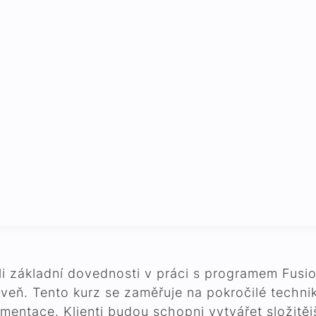
skali základní dovednosti v práci s programem Fus
oveň. Tento kurz se zaměřuje na pokročilé techn
ntace. Klienti budou schopni vytvářet složitější