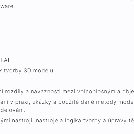
tware.
í AI
ik tvorby 3D modelů
dní rozdíly a návaznosti mezi volnoplošným a ob
ní v praxi, ukázky a použité dané metody modelo
delování.
mi nástroji, nástroje a logika tvorby a úpravy tě