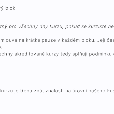
ý blok
ný pro všechny dny kurzu, pokud se kurzisté ned
omlouvá na krátké pauze v každém bloku. Její čas
piny.
chny akreditované kurzy tedy splňují podmínku d
urzu je třeba znát znalosti na úrovni našeho Fus