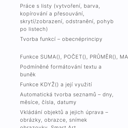
Práce s listy (vytvoření, barva,
kopírování a přesouvání,
skrytí/zobrazení, odstranění, pohyb
po listech)
Tvorba funkcí – obecnéprincipy
Funkce SUMA(), POČET(), PRŮMĚR(), MAX
Podmíněné formátování textu a
buněk
Funkce KDYŽ() a její využití
Automatická tvorba seznamů – dny,
měsíce, čísla, datumy
Vkládání objektů a jejich úprava –
obrázky, obrazce, snímek
obrazovky, Smart Art