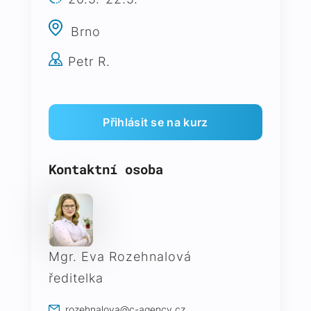
Brno
Petr R.
Kontaktní osoba
Mgr. Eva Rozehnalová
ředitelka
rozehnalova@c-agency.cz